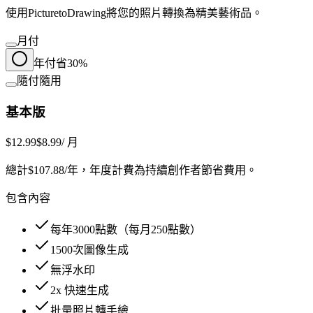
使用PicturetoDrawing將您的照片轉換為精美藝術品。
月付
年付
省30%
隨付隨用
基本版
$12.99
$8.99
/ 月
總計$107.88/年，年度計費為持續創作者節省費用。
包含內容
每年
3000
點數（每月
250
點數）
1500
次圖像生成
無浮水印
2
x 快速生成
批量照片轉手繪